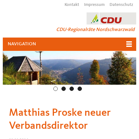
Kontakt
Impressum
Datenschutz
CDU-Regionalräte Nordschwarzwald
NAVIGATION
Matthias Proske neuer
Verbandsdirektor