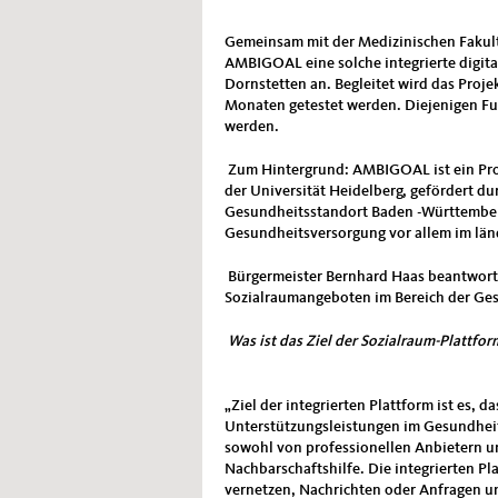
Gemeinsam mit der Medizinischen Fakult
AMBIGOAL eine solche integrierte digit
Dornstetten an. Begleitet wird das Proj
Monaten getestet werden. Diejenigen Fu
werden.
Zum Hintergrund: AMBIGOAL ist ein Proj
der Universität Heidelberg, gefördert d
Gesundheitsstandort Baden -Württember
Gesundheitsversorgung vor allem im lä
Bürgermeister Bernhard Haas beantwortet
Sozialraumangeboten im Bereich der Ge
Was ist das Ziel der Sozialraum-Plattfor
„Ziel der integrierten Plattform ist es,
Unterstützungsleistungen im Gesundheits
sowohl von professionellen Anbietern un
Nachbarschaftshilfe. Die integrierten Pl
vernetzen, Nachrichten oder Anfragen un