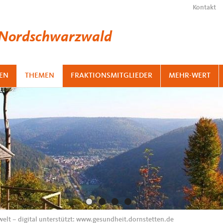
Kontakt
 Nordschwarzwald
EN
THEMEN
FRAKTIONSMITGLIEDER
MEHR-WERT
lt – digital unterstützt: www.gesundheit.dornstetten.de