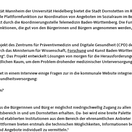
ät Mannheim der Universität Heidelberg bietet die Stadt Dornstetten im
ale Plattformfunktion zur Koordination von Angeboten im Sozialraum im B
ekt durch die Koordinierungsstelle Telemedizin Baden-Württemberg. Die Fun
nktionen, die gut von den Bürgerinnen und Bürgern angenommen werden, 
ekt des Zentrums für Präventivmedizin und Digitale Gesundheit (CPD) d
urch das Ministerium für Wissenschaft,
Forschung
und Kunst Baden-Württe
g“. Das Projekt entwickelt Lösungen von morgen für die Herausforderun
ndlichen Raum, um dem Problem drohender medizinischer Unterversorgung
 in einem Interview einige Fragen zur in die kommunale Website integrie
sundheitsversorgung:
m?
 dass die Bürgerinnen und Bürg er möglichst niedrigschwellig Zugang zu all
bereich in und um Dornstetten erhalten. Da- bei wird eine breite Palette
d etablierten Institutionen aus dem Bereich der ehrenamtlichen Anbieter 
attformen bieten erstmals die technischen Möglichkeiten, Informationen ber
d Angebote individuell zu vermitteln.“